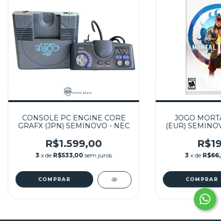
CONSOLE PC ENGINE CORE
JOGO MORTA
GRAFX (JPN) SEMINOVO - NEC
(EUR) SEMINO
SWI
R$1.599,00
R$19
3
x de
R$533,00
sem juros
3
x de
R$66