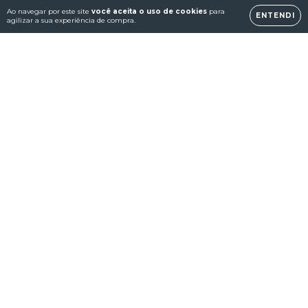
Ao navegar por este site
você aceita o uso de cookies
para
ENTENDI
agilizar a sua experiência de compra.
Consoles Retrô