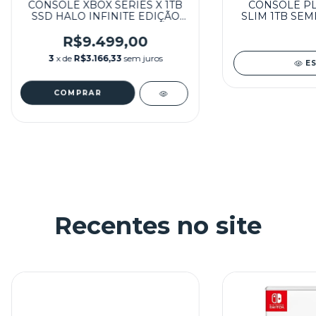
CONSOLE XBOX SERIES X 1TB
CONSOLE PL
SSD HALO INFINITE EDIÇÃO
SLIM 1TB SEM
ESPECIAL (LUVA REPRÔ)
SEMINOVO - MICROSOFT
R$9.499,00
3
x de
R$3.166,33
sem juros
E
Recentes no site