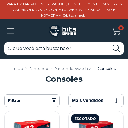
PARA EVITAR POSSÍVEIS FRAUDES, CONFIE SOMENTE EM NOSSOS
CANAIS OFICIAIS DE CONTATO: WHATSAPP (31) 3271-9537 E
INSTAGRAM @bitsgamesbh
0
Início
>
Nintendo
>
Nintendo Switch 2
>
Consoles
Consoles
Filtrar
ESGOTADO