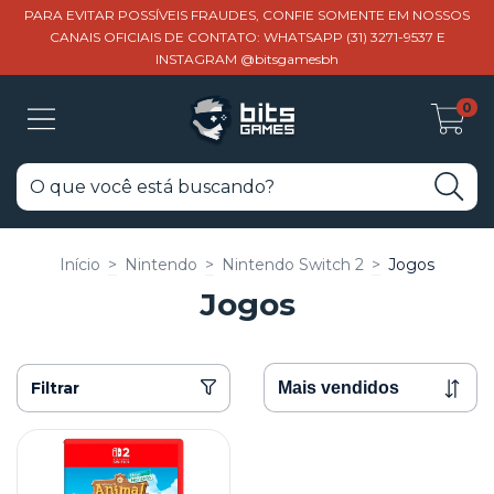
PARA EVITAR POSSÍVEIS FRAUDES, CONFIE SOMENTE EM NOSSOS
CANAIS OFICIAIS DE CONTATO: WHATSAPP (31) 3271-9537 E
INSTAGRAM @bitsgamesbh
0
Início
>
Nintendo
>
Nintendo Switch 2
>
Jogos
Jogos
Filtrar