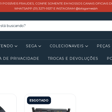
R POSSÍVEIS FRAUDES, CONFIE SOMENTE EM NOSSOS CANAIS OFICIAIS 
WHATSAPP (31) 3271-9537 E INSTAGRAM @bitsgamesbh
TENDO
SEGA
COLECIONAVEIS
PEÇAS
A DE PRIVACIDADE
TROCAS E DEVOLUÇÕES
PO
ESGOTADO