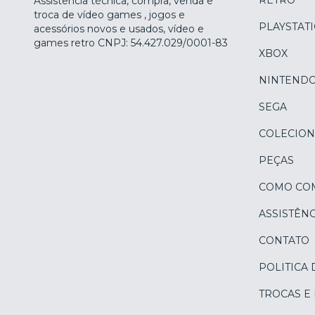
RETRÔ
Assistência técnica, compra, venda e
troca de vídeo games , jogos e
PLAYSTAT
acessórios novos e usados, vídeo e
games retro CNPJ: 54.427.029/0001-83
XBOX
NINTEND
SEGA
COLECION
PEÇAS
COMO CO
ASSISTÊNC
CONTATO
POLITICA 
TROCAS E