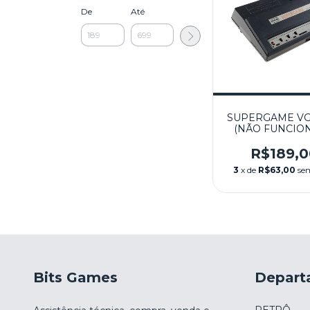
De
Até
SUPERGAME VG
(NÃO FUNCION
CCE
R$189,0
3
x de
R$63,00
se
Bits Games
Depart