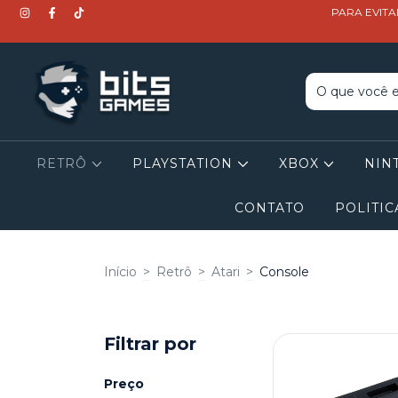
PARA EVITA
RETRÔ
PLAYSTATION
XBOX
NIN
CONTATO
POLITIC
Início
>
Retrô
>
Atari
>
Console
Filtrar por
Preço