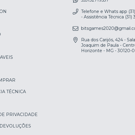
553132719537
ION
Telefone e Whats app (31
- Assistência Técnica (31)
bitsgames2020@gmail.
O
Rua dos Carijós, 424 - Sa
Joaquim de Paula - Centr
Horizonte - MG - 30120-
AVEIS
MPRAR
IA TÉCNICA
DE PRIVACIDADE
 DEVOLUÇÕES