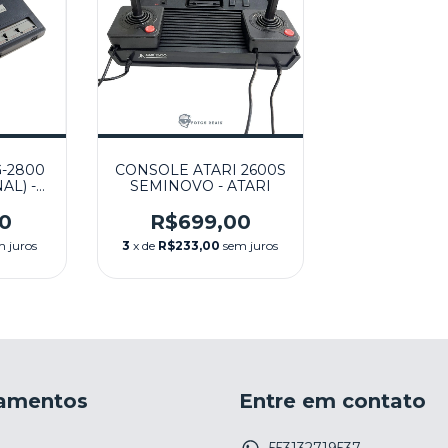
-2800
CONSOLE ATARI 2600S
AL) -
SEMINOVO - ATARI
0
R$699,00
m juros
3
x de
R$233,00
sem juros
amentos
Entre em contato