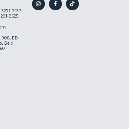
) 3271-9537
 3291-8625
com
la 908, ED
o, Belo
060