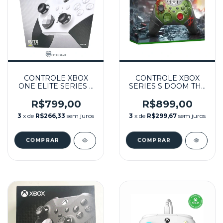
CONTROLE XBOX
CONTROLE XBOX
ONE ELITE SERIES 2
SERIES S DOOM THE
CORE BRANCO NA
DARK AGES EDIÇÃO
CAIXA SEMINOVO -
ESPECIAL
R$799,00
R$899,00
SERIES X,S, ONE
SEMINOVO - SERIES
3
x de
R$266,33
sem juros
3
x de
R$299,67
sem juros
X,S, ONE