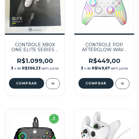
CONTROLE XBOX
CONTROLE PDP
ONE ELITE SERIES 2
AFTERGLOW WAVE
PRETO NA CAIXA
WIRED
SEMINOVO - SERIES
CONTROLLER WHITE
R$1.099,00
R$449,00
X,S, ONE
BRANCO
3
x de
R$366,33
sem juros
3
x de
R$149,67
sem juros
LICENCIADO
(LACRADO) - SERIES
X,S, ONE