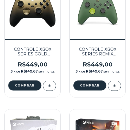
CONTROLE XBOX
CONTROLE XBOX
SERIES GOLD
SERIES REMIX
SHADOW EDIÇÃO
EDIÇÃO ESPECIAL
ESPECIAL
SEMINOVO - SERIES
R$449,00
R$449,00
SEMINOVO - SERIES
X,S, ONE
3
x de
R$149,67
sem juros
3
x de
R$149,67
sem juros
X,S, ONE