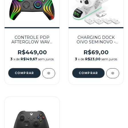
CONTROLE PDP
CHARGING DOCK
AFTERGLOW WAVE
OIVO SEMINOVO -
WIRED
XBOX ONE / XBOX
CONTROLLER BLACK
SERIES
R$449,00
R$69,00
PRETO LICENCIADO
3
x de
R$149,67
sem juros
3
x de
R$23,00
sem juros
(LACRADO) - SERIES
X,S, ONE