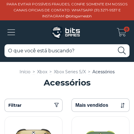
PARA EVITAR POSSÍVEIS FRAUDES, CONFIE SOMENTE EM NOSSOS
CANAIS OFICIAIS DE CONTATO: WHATSAPP (31) 3271-9537 E
INSTAGRAM @bitsgamesbh
0
Início
>
Xbox
>
Xbox Series S/X
>
Acessórios
Acessórios
Filtrar