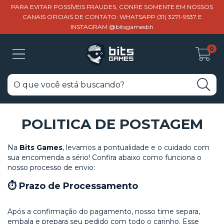
PARA EVITAR POSSÍVEIS FRAUDES, CONFIE SOMENTE EM NOSSOS
CANAIS OFICIAIS DE CONTATO: WHATSAPP (31) 3271-9537 E
INSTAGRAM @bitsgamesbh
0
POLITICA DE POSTAGEM
Na
Bits Games
, levamos a pontualidade e o cuidado com
sua encomenda a sério! Confira abaixo como funciona o
nosso processo de envio:
⏱️ Prazo de Processamento
Após a confirmação do pagamento, nosso time separa,
embala e prepara seu pedido com todo o carinho. Esse