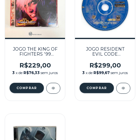
JOGO THE KING OF
JOGO RESIDENT
FIGHTERS '99
EVIL CODE
EVOLUTION (JPN)
VERONICA 2 DISCOS
SEMINOVO -
(SEM CAPA)
R$229,00
R$299,00
DREAMCAST
SEMINOVO -
3
x de
R$76,33
sem juros
3
x de
R$99,67
sem juros
DREAMCAST