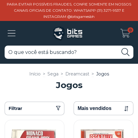
PARA EVITAR POSSÍVEIS FRAUDES, CONFIE SOMENTE EM NOSSOS
CANAIS OFICIAIS DE CONTATO: WHATSAPP (31) 3271-9537 E
INSTAGRAM @bitsgamesbh
0
Início
>
Sega
>
Dreamcast
>
Jogos
Jogos
Filtrar