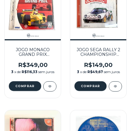
JOGO MONACO
JOGO SEGA RALLY 2
GRAND PRIX
CHAMPIONSHIP
SEMINOVO -
(JPN) SEMINOVO -
DREAMCAST
DREAMCAST
R$349,00
R$149,00
3
x de
R$116,33
sem juros
3
x de
R$49,67
sem juros