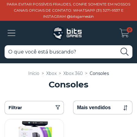
PARA EVITAR POSSÍVEIS FRAUDES, CONFIE SOMENTE EM NOSSOS
CANAIS OFICIAIS DE CONTATO: WHATSAPP (31) 3271-9537 E
INSTAGRAM @bitsgamesbh
0
Início
>
Xbox
>
Xbox 360
>
Consoles
Consoles
Filtrar