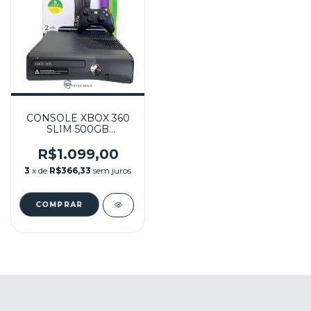
CONSOLE XBOX 360
SLIM 500GB
DESBLOQUEADO
RGH (136 JOGOS) NA
R$1.099,00
CAIXA SEMINOVO -
3
x de
R$366,33
sem juros
XBOX 360