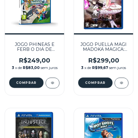
JOGO PHINEAS E
JOGO PUELLA MAGI
FERB O DIA DE
MADOKA MAGICA:
DOOFENSHMIRTZ
THE BATTLE
(EUR) SEMINOVO -
PENTAGRAM (JPN)
R$249,00
R$299,00
PSVITA
SEMINOVO – PS VITA
3
x de
R$83,00
sem juros
3
x de
R$99,67
sem juros