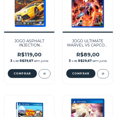
JOGO ASPHALT
JOGO ULTIMATE
INJECTION
MARVEL VS CAPCOM
SEMINOVO - PS VITA
3 (EUR) SEMINOVO –
PS VITA
R$119,00
R$89,00
3
x de
R$39,67
sem juros
3
x de
R$29,67
sem juros