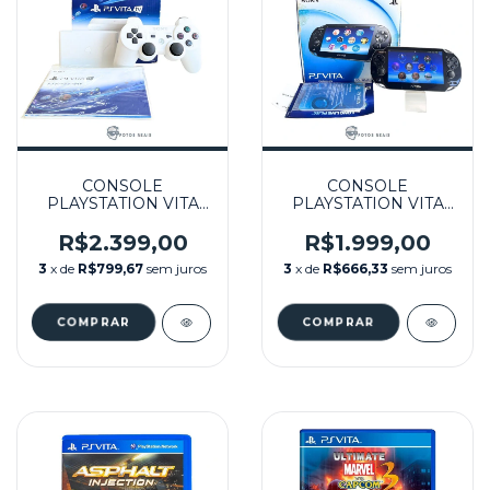
CONSOLE
CONSOLE
PLAYSTATION VITA
PLAYSTATION VITA
PSVITA TV 128GB
PSVITA 64GB
DESBLOQUEADO (10
DESBLOQUEADO (2)
R$2.399,00
R$1.999,00
JOGOS) NA CAIXA
SEMINOVO - PS VITA
3
x de
R$799,67
sem juros
3
x de
R$666,33
sem juros
SEMINOVO - PS VITA