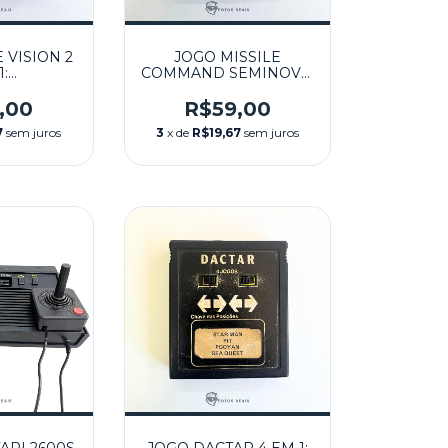
 VISION 2
JOGO MISSILE
1:
COMMAND SEMINOVO
COMMAND
- ATARI
INOVO -
,00
R$59,00
RI
7
sem juros
3
x de
R$19,67
sem juros