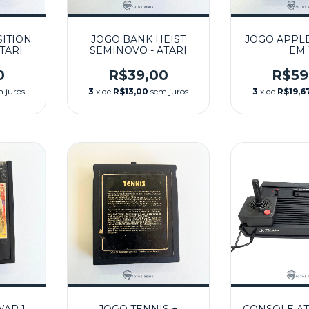
ITION
JOGO BANK HEIST
JOGO APPLE
TARI
SEMINOVO - ATARI
EM 
ENDURO,
RAID SEM
0
R$39,00
R$59
ATA
 juros
3
x de
R$13,00
sem juros
3
x de
R$19,6