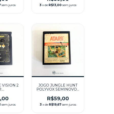
7
sem juros
3
x de
R$13,00
sem juros
 VISION 2
JOGO JUNGLE HUNT
1:
POLYVOX SEMINOVO -
SEAQUEST
ATARI
- ATARI
,00
R$59,00
3
sem juros
3
x de
R$19,67
sem juros