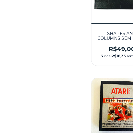
SHAPES A
COLUMNS SEM
- MASTER SY
R$49,0
3
x de
R$16,33
sem