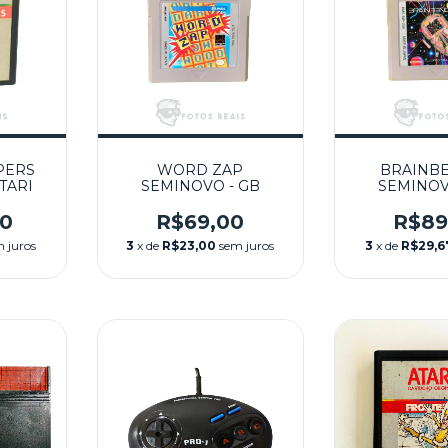
PERS
WORD ZAP
BRAINB
TARI
SEMINOVO - GB
SEMINOV
00
R$69,00
R$89
 juros
3
x de
R$23,00
sem juros
3
x de
R$29,6