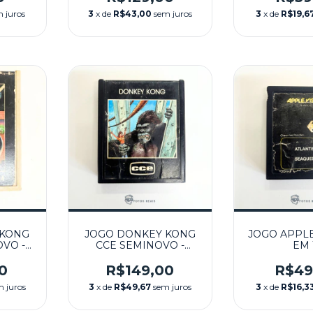
 juros
3
x de
R$43,00
sem juros
3
x de
R$19,6
 KONG
JOGO DONKEY KONG
JOGO APPLE
OVO -
CCE SEMINOVO -
EM 
ATARI
ATLANTIS,
SEMINOVO 
0
R$149,00
R$49
m juros
3
x de
R$49,67
sem juros
3
x de
R$16,3