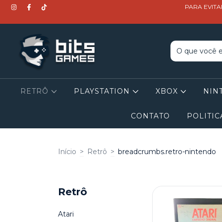
PARA EVITA
RETRÔ
PLAYSTATION
XBOX
NIN
CONTATO
POLITIC
Início
>
Retrô
>
breadcrumbs.retro-nintendo
Retrô
Atari