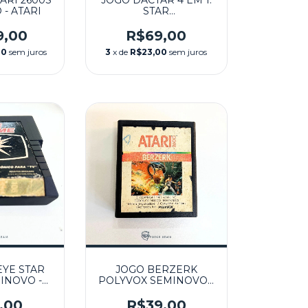
ARI 2600S
JOGO DACTAR 4 EM 1:
- ATARI
STAR
MAN,PIT,POOYAN,SEA
QUEST SEMINOVO -
9,00
R$69,00
ATARI
00
sem juros
3
x de
R$23,00
sem juros
YE STAR
JOGO BERZERK
INOVO -
POLYVOX SEMINOVO -
RI
ATARI
,00
R$39,00