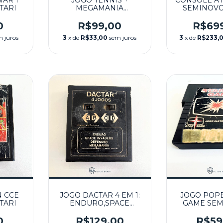
AR 1
JOGO TENNIS +
CONSOLE AT
TARI
MEGAMANIA
SEMINOVO 
SEMINOVO - ATARI
0
R$99,00
R$69
m juros
3
x de
R$33,00
sem juros
3
x de
R$233,
N CCE
JOGO DACTAR 4 EM 1:
JOGO POPE
TARI
ENDURO,SPACE
GAME SEM
INVADERS,DEFENDER,MEGAMANIA
ATA
SEMINOVO - ATARI
0
R$129,00
R$59