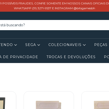
R POSSÍVEIS FRAUDES, CONFIE SOMENTE EM NOSSOS CANAIS OFICIAIS 
WHATSAPP (31) 3271-9537 E INSTAGRAM @bitsgamesbh
TENDO
SEGA
COLECIONAVEIS
PEÇAS
A DE PRIVACIDADE
TROCAS E DEVOLUÇÕES
PO