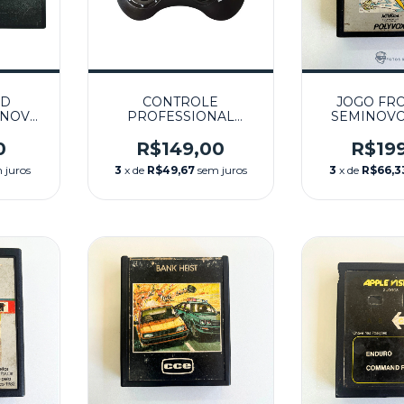
ND
CONTROLE
JOGO FRO
INOVO
PROFESSIONAL
SEMINOVO 
STEM
CONTROL PAD PRO-1
SEMINOVO -
0
R$149,00
R$19
ATARI/MASTER
 juros
3
x de
R$49,67
sem juros
3
x de
R$66,3
SYSTEM