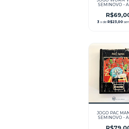
JOGO WORM W
SEMINOVO - A
R$69,0
3
x de
R$23,00
se
JOGO PAC MA
SEMINOVO - A
R$79,0