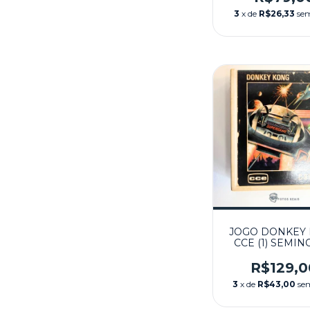
3
x de
R$26,33
sem
JOGO DONKEY
CCE (1) SEMIN
ATARI
R$129,0
3
x de
R$43,00
se