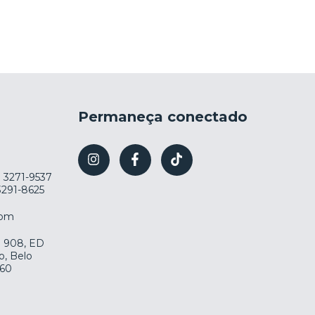
Permaneça conectado
) 3271-9537
 3291-8625
com
la 908, ED
o, Belo
060