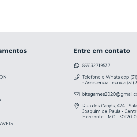
amentos
Entre em contato
553132719537
ION
Telefone e Whats app (31
- Assistência Técnica (31)
bitsgames2020@gmail.
O
Rua dos Carijós, 424 - Sa
Joaquim de Paula - Centr
Horizonte - MG - 30120-
AVEIS